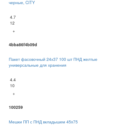
черные, CITY
4.7
12
+
4bba86f4b09d
Пакет фасовочный 24х37 100 шт ПНД желтые
универсальные для хранения
4.4
10
+
100259
Мешки ПП с ПНД вкладышем 45x75