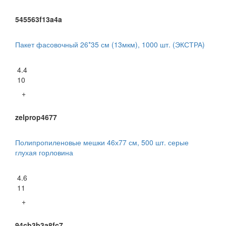
545563f13a4a
Пакет фасовочный 26*35 см (13мкм), 1000 шт. (ЭКСТРА)
4.4
10
+
zelprop4677
Полипропиленовые мешки 46х77 см, 500 шт. серые
глухая горловина
4.6
11
+
94cb3b3a8fc7