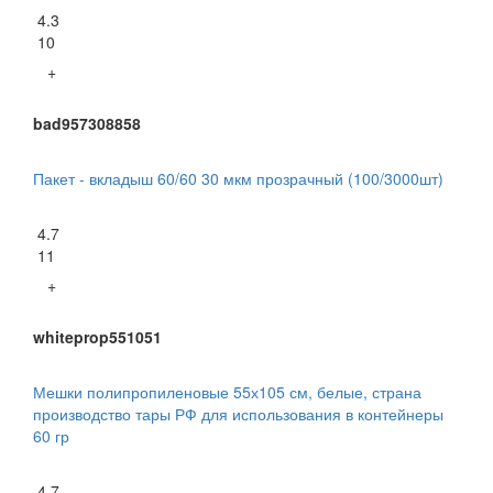
4.3
10
+
bad957308858
Пакет - вкладыш 60/60 30 мкм прозрачный (100/3000шт)
4.7
11
+
whiteprop551051
Мешки полипропиленовые 55х105 см, белые, страна
производство тары РФ для использования в контейнеры
60 гр
4.7