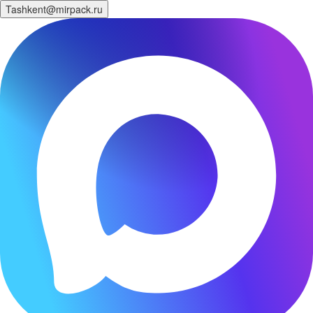
Tashkent@mirpack.ru