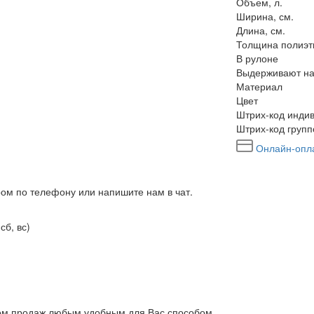
Объем, л.
Ширина, см.
Длина, см.
Толщина полиэт
В рулоне
Выдерживают на
Материал
Цвет
Штрих-код индив
Штрих-код групп
Онлайн-опл
ром по телефону или напишите нам в чат.
сб, вс)
елом продаж любым удобным для Вас способом