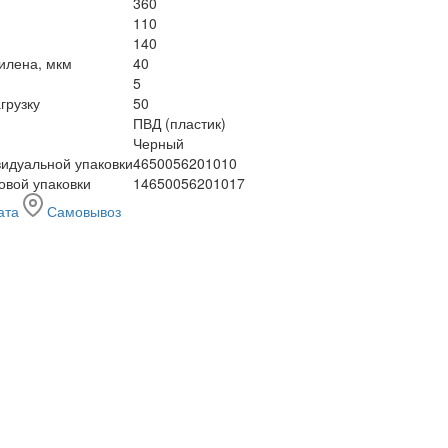
360
110
140
илена, мкм
40
5
грузку
50
ПВД (пластик)
Черный
идуальной упаковки
4650056201010
овой упаковки
14650056201017
ата
Самовывоз