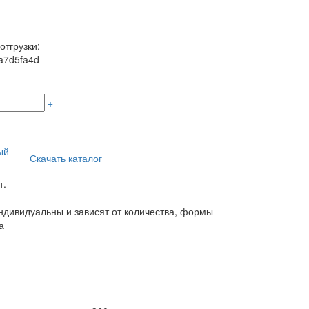
отгрузки:
a7d5fa4d
+
ый
Скачать каталог
т.
дивидуальны и зависят от количества, формы
а