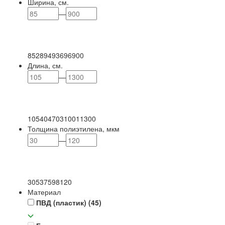
Ширина, см.
—
85
289
493
696
900
Длина, см.
—
105
404
703
1001
1300
Толщина полиэтилена, мкм
—
30
53
75
98
120
Материал
ПВД (пластик)
(45)