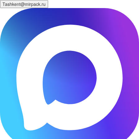
Tashkent@mirpack.ru