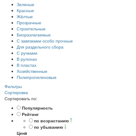
Зеленые
Красные
Жёлтые
Прозрачные
Строительные
Биоразлагаемые
С завязками особо прочные
Для раздельного сбора
С ручками
В рулонах
В пластах
Хозяйственные
Полипропиленовые
Фильтры
Сортировка
Сортировать по:
Популярность
Рейтинг
по возрастанию
по убыванию
Ценa