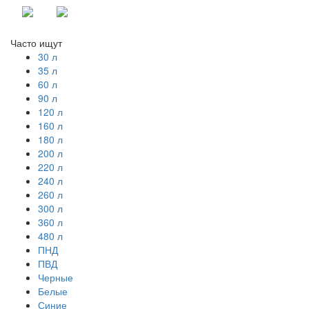
Часто ищут
30 л
35 л
60 л
90 л
120 л
160 л
180 л
200 л
220 л
240 л
260 л
300 л
360 л
480 л
ПНД
ПВД
Черные
Белые
Синие