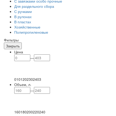
С завязками особо прочные
Для раздельного сбора
С ручками
В рулонах
В пластах
Хозяйственные
Полипропиленовые
Фильтры
Закрыть
Цена
—
0
101
202
302
403
Объем, л.
—
160
180
200
220
240