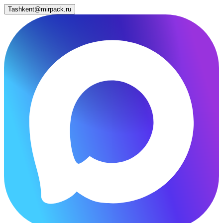
Tashkent@mirpack.ru