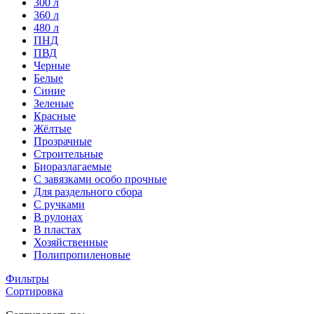
300 л
360 л
480 л
ПНД
ПВД
Черные
Белые
Синие
Зеленые
Красные
Жёлтые
Прозрачные
Строительные
Биоразлагаемые
С завязками особо прочные
Для раздельного сбора
С ручками
В рулонах
В пластах
Хозяйственные
Полипропиленовые
Фильтры
Сортировка