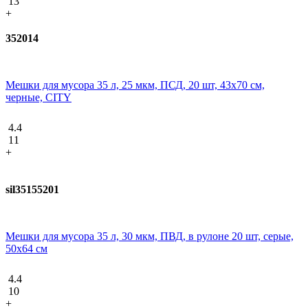
13
+
352014
Мешки для мусора 35 л, 25 мкм, ПСД, 20 шт, 43х70 см,
черные, CITY
4.4
11
+
sil35155201
Мешки для мусора 35 л, 30 мкм, ПВД, в рулоне 20 шт, серые,
50х64 см
4.4
10
+