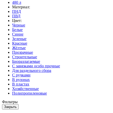
480 л
Материал:
ПНД
ПВД
Цвет:
Черные
Белые
Синие
Зеленые
Красные
Жёлтые
Прозрачные
Строительные
Биоразлагаемые
С завязками особо прочные
Для раздельного сбора
С ручками
В рулонах
В пластах
Хозяйственные
Полипропиленовые
Фильтры
Закрыть