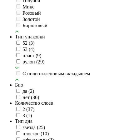
Голубой
Микс
Розовый
Золотой
Бирюзовый
Тип упаковки
52
(3)
53
(4)
пласт
(9)
рулон
(29)
C полиэтиленовым вкладышем
Био
да
(2)
нет
(36)
Количество слоев
2
(37)
3
(1)
Тип дна
звезда
(25)
плоское
(10)
с фальцами
(3)