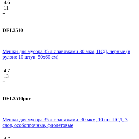
4.6
11
+
DEL3510
Мешки для мусора 35 л с завязками 30 мкм, ПСД, черные (в
рулоне 10 штук, 50х60 см)
4.7
13
+
DEL3510pur
Мешки для мусора 35 л с завязками, 30 мкм, 10 шт. ПСД, 3
слоя, особопрочные, фиолетовые
4.7