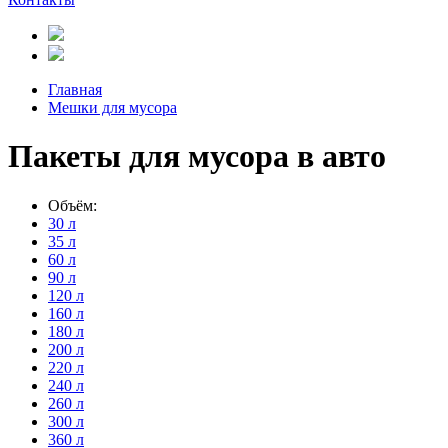
Главная
Мешки для мусора
Пакеты для мусора в авто
Объём:
30 л
35 л
60 л
90 л
120 л
160 л
180 л
200 л
220 л
240 л
260 л
300 л
360 л