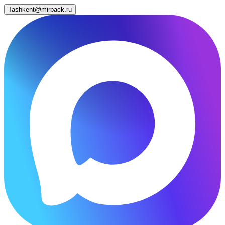
Tashkent@mirpack.ru