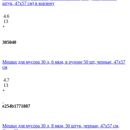
штук, 47х57 см) в корзину
4.6
13
+
305040
Мешки для мусора 30 л, 6 мкм, в рулоне 50 шт, черные, 47х57
см
4.7
13
+
e254b1771887
Мешки для мусора 30 л, 8 мкм, 30 штук, черные, 47х57 см,