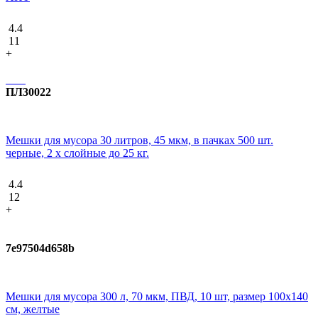
4.4
11
+
ПЛ30022
Мешки для мусора 30 литров, 45 мкм, в пачках 500 шт.
черные, 2 х слойные до 25 кг.
4.4
12
+
7e97504d658b
Мешки для мусора 300 л, 70 мкм, ПВД, 10 шт, размер 100х140
см, желтые