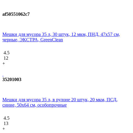
af50551062c7
Мешки для мусора 35 л, 30 штук, 12 мкм, ПНД, 47х57 см,
черные, ЭКСТРА, GreenClean
4.5
12
+
35201003
Мешки для мусора 35 л, в рулоне 20 штук, 20 мкм, ПСД,
синие, 50х64 см, особопрочные
4.5
13
+