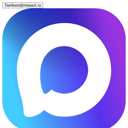
Tashkent@mirpack.ru