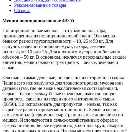
Рекомендованные товары
Обзоры
Мешки полипропиленовые 40×55
Полипропиленовые мешки – это упаковочная тара,
произведенная из полипропиленовой ткани. Эти мешки
бывают разной грузоподъемности – 10, 25 и 50 кг. Для
сыпучих изделий наподобие муки, сахара, семечек –
используют 10 или 25. Для крупного мусора или больших
объемов – 50 кг. В основном, исключая персональные заказы
клиентов, мешки бывают трех цветов – белые, зеленые и
серые.
Зеленые – самые дешевые, но сделаны из вторичного сырья.
Чаще всего используются для транспортировки мусора или
деталей (там, где не важна экологическая составляющая).
Серые – баланс между белые и зеленые, имею хорошую
прочность, сделаны из первичного и вторичного сырья
(50/50). Но использовать для продуктов – нельзя, так как
сырьё все равно с примесью вторичности. Белые изделия –
самые чистые (первичное сырьё), но и самые дорогие из пп
мешков. Используются в сельскохозяйственных сферах и
сферах питания. Белые изделия подходят для круп, сахара и
других пищевых продуктов. Что мы можем предложить вам?