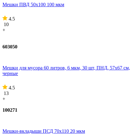
Мешки ПВД 50x100 100 мкм
4.5
10
+
603050
Мешки для мусора 60 литров, 6 мкм, 30 шт, ПНД, 57х67 см,
черные
4.5
13
+
100271
Мешки-вкладыши ПСД 70x110 20 мкм