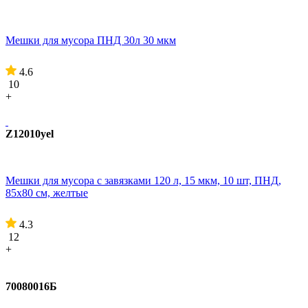
Мешки для мусора ПНД 30л 30 мкм
4.6
10
+
Z12010yel
Мешки для мусора с завязками 120 л, 15 мкм, 10 шт, ПНД,
85х80 см, желтые
4.3
12
+
70080016Б