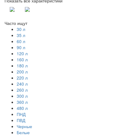
Показать все характеристики
Часто ищут
30 л
35 л
60 л
90 л
120 л
160 л
180 л
200 л
220 л
240 л
260 л
300 л
360 л
480 л
ПНД
ПВД
Черные
Белые