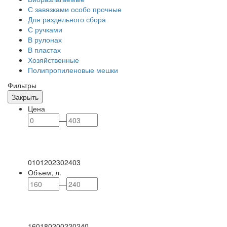
С завязками особо прочные
Для раздельного сбора
С ручками
В рулонах
В пластах
Хозяйственные
Полипропиленовые мешки
Фильтры
Закрыть
Цена
—
0
101
202
302
403
Объем, л.
—
160
180
200
220
240