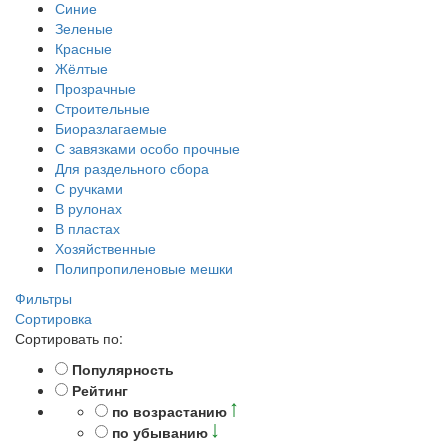
Синие
Зеленые
Красные
Жёлтые
Прозрачные
Строительные
Биоразлагаемые
С завязками особо прочные
Для раздельного сбора
С ручками
В рулонах
В пластах
Хозяйственные
Полипропиленовые мешки
Фильтры
Сортировка
Сортировать по:
Популярность
Рейтинг
по возрастанию
по убыванию