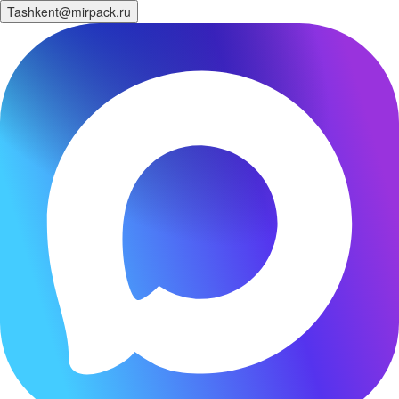
Tashkent@mirpack.ru