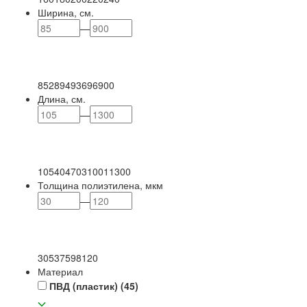
Ширина, см.
—
85
289
493
696
900
Длина, см.
—
105
404
703
1001
1300
Толщина полиэтилена, мкм
—
30
53
75
98
120
Материал
ПВД (пластик)
(45)