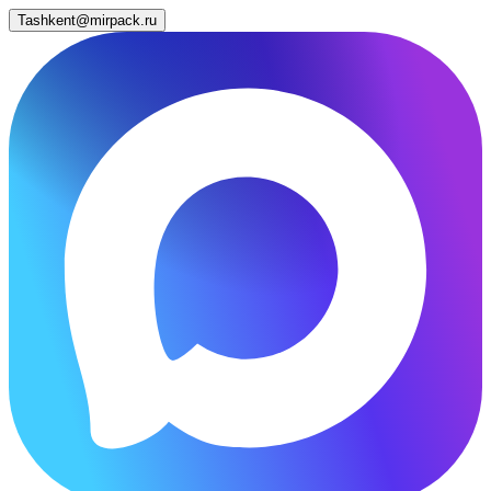
Tashkent@mirpack.ru