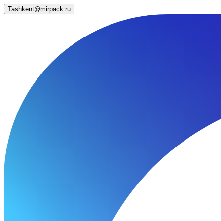
Tashkent@mirpack.ru