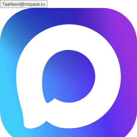
Tashkent@mirpack.ru