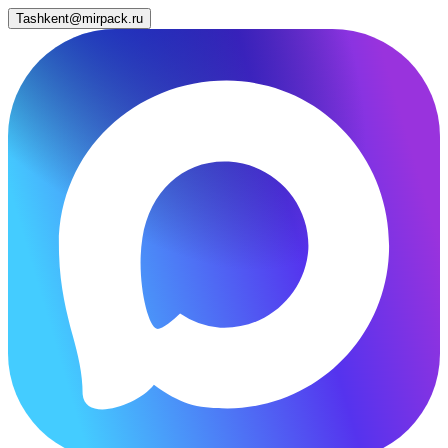
Tashkent@mirpack.ru