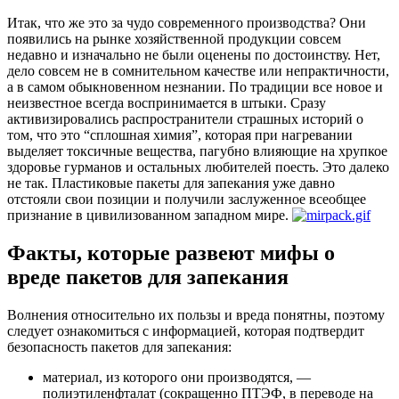
Итак, что же это за чудо современного производства? Они
появились на рынке хозяйственной продукции совсем
недавно и изначально не были оценены по достоинству. Нет,
дело совсем не в сомнительном качестве или непрактичности,
а в самом обыкновенном незнании. По традиции все новое и
неизвестное всегда воспринимается в штыки. Сразу
активизировались распространители страшных историй о
том, что это “сплошная химия”, которая при нагревании
выделяет токсичные вещества, пагубно влияющие на хрупкое
здоровье гурманов и остальных любителей поесть. Это далеко
не так. Пластиковые пакеты для запекания уже давно
отстояли свои позиции и получили заслуженное всеобщее
признание в цивилизованном западном мире.
Факты, которые развеют мифы о
вреде пакетов для запекания
Волнения относительно их пользы и вреда понятны, поэтому
следует ознакомиться с информацией, которая подтвердит
безопасность пакетов для запекания:
материал, из которого они производятся, —
полиэтиленфталат (сокращенно ПТЭФ, в переводе на