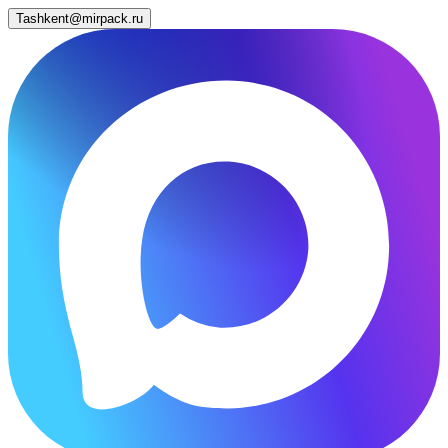
Tashkent@mirpack.ru