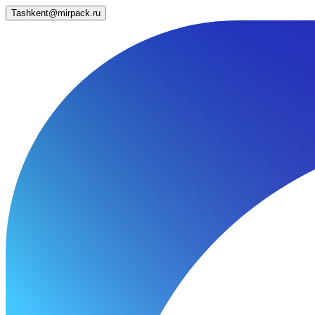
Tashkent@mirpack.ru