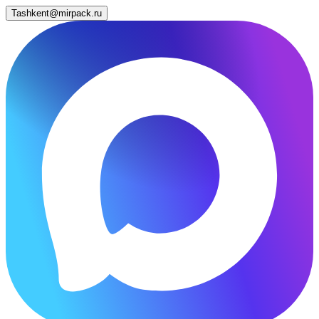
Tashkent@mirpack.ru