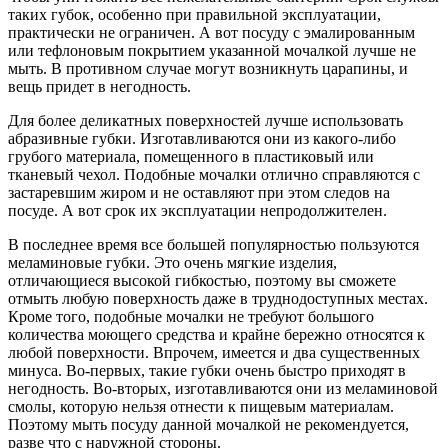
таких губок, особенно при правильной эксплуатации,
практически не ограничен. А вот посуду с эмалированным
или тефлоновым покрытием указанной мочалкой лучше не
мыть. В противном случае могут возникнуть царапины, и
вещь придет в негодность.
Для более деликатных поверхностей лучше использовать
абразивные губки. Изготавливаются они из какого-либо
грубого материала, помещенного в пластиковый или
тканевый чехол. Подобные мочалки отлично справляются с
застаревшим жиром и не оставляют при этом следов на
посуде. А вот срок их эксплуатации непродолжителен.
В последнее время все большей популярностью пользуются
меламиновые губки. Это очень мягкие изделия,
отличающиеся высокой гибкостью, поэтому вы сможете
отмыть любую поверхность даже в труднодоступных местах.
Кроме того, подобные мочалки не требуют большого
количества моющего средства и крайне бережно относятся к
любой поверхности. Впрочем, имеется и два существенных
минуса. Во-первых, такие губки очень быстро приходят в
негодность. Во-вторых, изготавливаются они из меламиновой
смолы, которую нельзя отнести к пищевым материалам.
Поэтому мыть посуду данной мочалкой не рекомендуется,
разве что с наружной стороны.