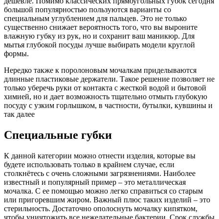
дешевле. Помимо классических прямоугольных губок сегодня
большой популярностью пользуются варианты со
специальным углублением для пальцев. Это не только
существенно снижает вероятность того, что вы выроните
влажную губку из рук, но и сохранит ваш маникюр. Для
мытья глубокой посуды лучше выбирать модели круглой
формы.
Нередко также к поролоновым мочалкам приделываются
длинные пластиковые держатели. Такое решение позволяет не
только уберечь руки от контакта с жесткой водой и бытовой
химией, но и дает возможность тщательно отмыть глубокую
посуду с узким горлышком, в частности, бутылки, кувшины и
так далее
Специальные губки
К данной категории можно отнести изделия, которые вы
будете использовать только в крайнем случае, если
столкнётесь с очень сложными загрязнениями. Наиболее
известный и популярный пример – это металлическая
мочалка. С ее помощью можно легко справиться со старым
или пригоревшим жиром. Важный плюс таких изделий – это
стерильность. Достаточно ополоснуть мочалку кипятком,
чтобы уничтожить все нежелательные бактерии. Срок службы