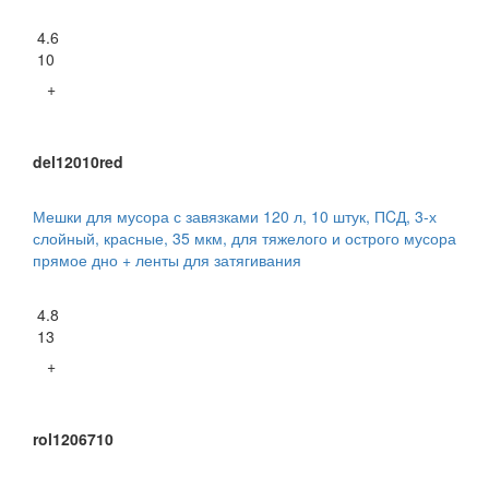
4.6
10
+
del12010red
Мешки для мусора с завязками 120 л, 10 штук, ПCД, 3-х
слойный, красные, 35 мкм, для тяжелого и острого мусора
прямое дно + ленты для затягивания
4.8
13
+
rol1206710