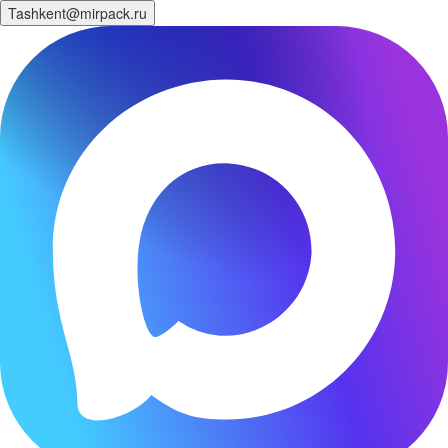
Tashkent@mirpack.ru