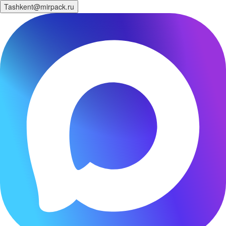
Tashkent@mirpack.ru