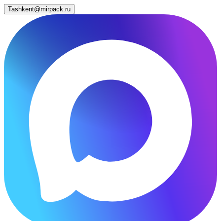
Tashkent@mirpack.ru