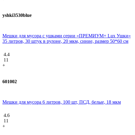
yshki3530blue
Мешки для мусора с ушками серии «ПРЕМИУМ+ Lux Ушки»
35 литров, 30 штук в рулоне, 20 мкм, синие, размер 50*60 см
4.4
11
+
601002
Мешки для мусора 6 литров, 100 шт, ПСД, белые, 18 мкм
4.6
11
+