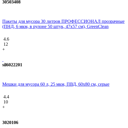
30503408
Пакеты для мусора 30 литров ПРОФЕССИОНАЛ прозрачные
(ПНД, 6 мкм, в рулоне 50 штук, 47х57 см), GreenClean
4.6
12
+
sil6022201
Мешки для мусора 60 л, 25 мкм, ПВД, 60х80 см, серые
4.4
10
+
3020106