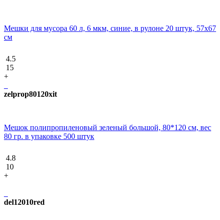
Мешки для мусора 60 л, 6 мкм, синие, в рулоне 20 штук, 57х67
см
4.5
15
+
zelprop80120xit
Мешок полипропиленовый зеленый большой, 80*120 см, вес
80 гр. в упаковке 500 штук
4.8
10
+
del12010red