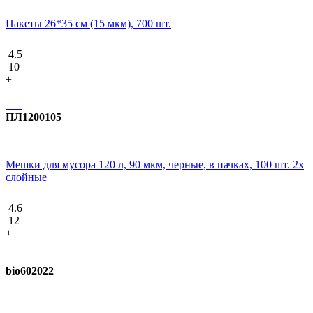
Пакеты 26*35 см (15 мкм), 700 шт.
4.5
10
+
ПЛ1200105
Мешки для мусора 120 л, 90 мкм, черные, в пачках, 100 шт. 2х
слойные
4.6
12
+
bio602022