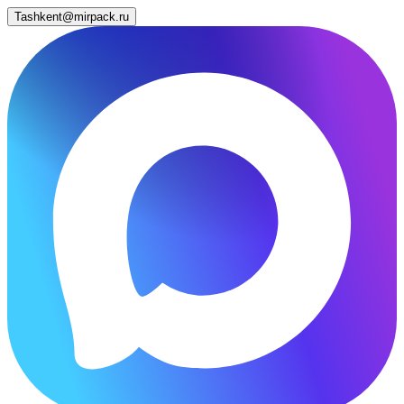
Tashkent@mirpack.ru