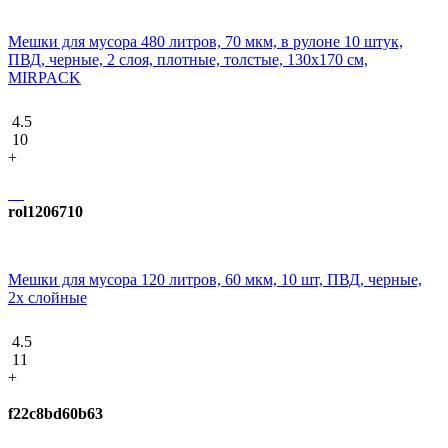
Мешки для мусора 480 литров, 70 мкм, в рулоне 10 штук,
ПВД, черные, 2 слоя, плотные, толстые, 130х170 см,
MIRPACK
4.5
10
+
rol1206710
Мешки для мусора 120 литров, 60 мкм, 10 шт, ПВД, черные,
2х слойные
4.5
11
+
f22c8bd60b63