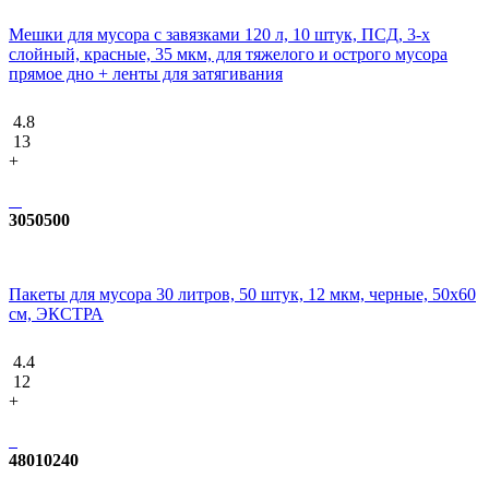
Мешки для мусора с завязками 120 л, 10 штук, ПCД, 3-х
слойный, красные, 35 мкм, для тяжелого и острого мусора
прямое дно + ленты для затягивания
4.8
13
+
3050500
Пакеты для мусора 30 литров, 50 штук, 12 мкм, черные, 50х60
см, ЭКСТРА
4.4
12
+
48010240