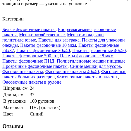
толщина и размер — указаны на упаковке.
Категории
Белые фасовочные пакеты
,
Биоразлагаемые фасовочные
пакеты
,
Мешки хозяйственные
,
Мешки-вкладыши
полиэтиленовые
,
Пакеты для завтрака
,
Пакеты для упаковки
одежды
,
Пакеты фасовочные 10 мкм
,
Пакеты фасовочные
24х37
,
Пакеты фасовочные 30х40
,
Пакеты фасовочные 40x50
,
Пакеты фасовочные 500 шт
,
Пакеты фасовочные 8 мкм
,
Пакеты фасовочные ПНД
,
Полиэтиленовые мешки пищевые
,
Прозрачные фасовочные пакеты
,
Синие мешки для мусора
,
Фасовочные пакеты
,
Фасовочные пакеты 40x40
,
Фасовочные
пакеты больших размеров
,
Фасовочные пакеты в пластах
,
Фасовочные пакеты в рулоне
Ширина, см.
24
Длина, см.
37
В упаковке
100 рулонов
Материал
ПНД (пластик)
Цвет
Синий
Отзывы