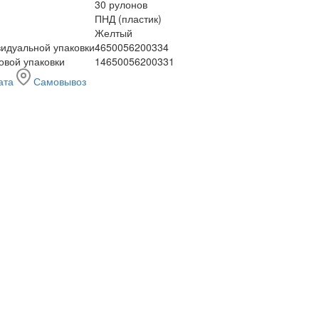
30 рулонов
ПНД (пластик)
Желтый
идуальной упаковки
4650056200334
овой упаковки
14650056200331
ата
Самовывоз