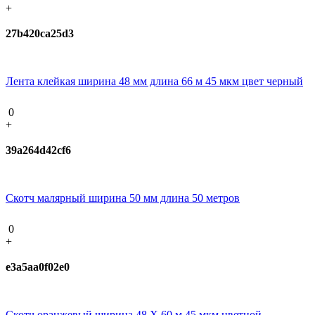
+
27b420ca25d3
Лента клейкая ширина 48 мм длина 66 м 45 мкм цвет черный
0
+
39a264d42cf6
Скотч малярный ширина 50 мм длина 50 метров
0
+
e3a5aa0f02e0
Скотч оранжевый ширина 48 Х 60 м 45 мкм цветной