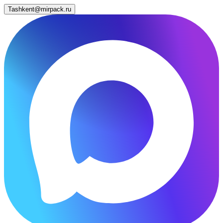
Tashkent@mirpack.ru