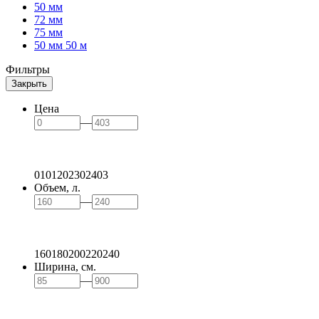
50 мм
72 мм
75 мм
50 мм 50 м
Фильтры
Закрыть
Цена
—
0
101
202
302
403
Объем, л.
—
160
180
200
220
240
Ширина, см.
—