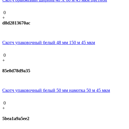
0
+
d8d2813670ac
Скотч упаковочный белый 48 мм 150 м 45 мкм
0
+
85e0d78d9a35
Скотч упаковочный белый 50 мм намотка 50 м 45 мкм
0
+
5bea1a9a5ee2