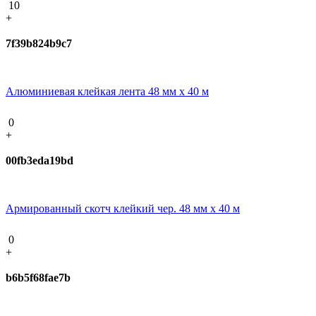
10
+
7f39b824b9c7
Алюминиевая клейкая лента 48 мм х 40 м
0
+
00fb3eda19bd
Армированный скотч клейкий чер. 48 мм х 40 м
0
+
b6b5f68fae7b