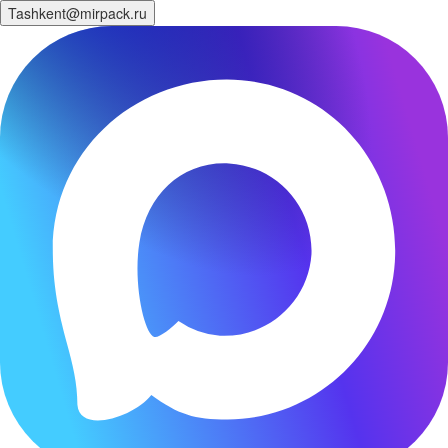
Tashkent@mirpack.ru