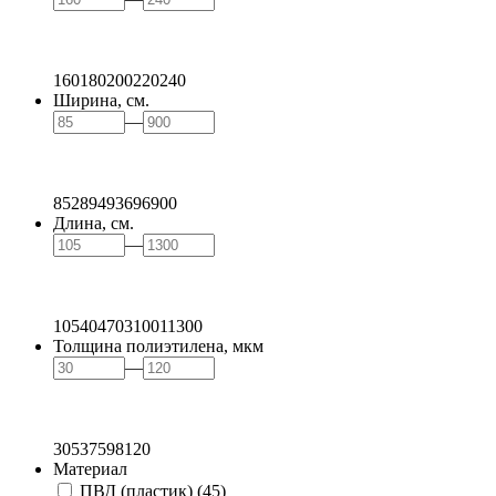
160
180
200
220
240
Ширина, см.
—
85
289
493
696
900
Длина, см.
—
105
404
703
1001
1300
Толщина полиэтилена, мкм
—
30
53
75
98
120
Материал
ПВД (пластик)
(45)