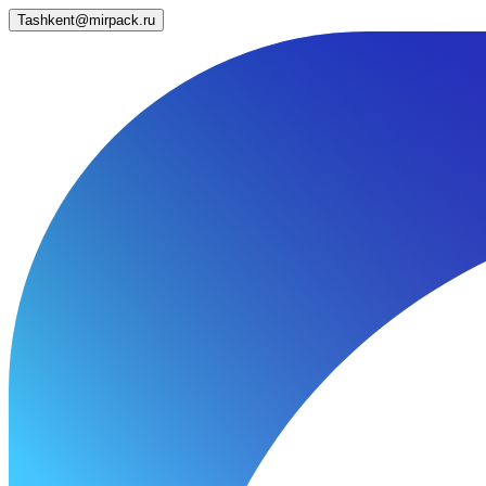
Tashkent@mirpack.ru