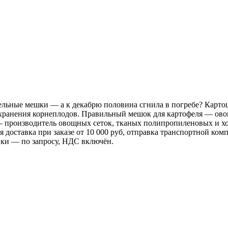
ельные мешки — а к декабрю половина сгнила в погребе? Карто
 хранения корнеплодов. Правильный мешок для картофеля — овощн
изводитель овощных сеток, тканых полипропиленовых и холщ
я доставка при заказе от 10 000 руб, отправка транспортной ко
вки — по запросу, НДС включён.