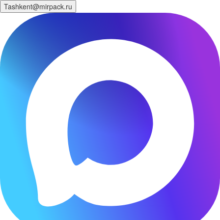
Tashkent@mirpack.ru