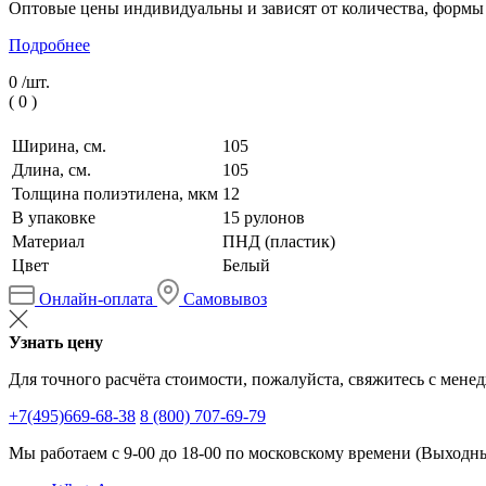
Оптовые цены индивидуальны и зависят от количества, формы
Подробнее
0 /
шт.
(
0
)
Ширина, см.
105
Длина, см.
105
Толщина полиэтилена, мкм
12
В упаковке
15 рулонов
Материал
ПНД (пластик)
Цвет
Белый
Онлайн-оплата
Самовывоз
Узнать цену
Для точного расчёта стоимости, пожалуйста, свяжитесь с мене
+7(495)669-68-38
8 (800) 707-69-79
Мы работаем с 9-00 до 18-00 по московскому времени (Выходные