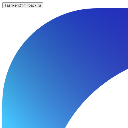
Tashkent@mirpack.ru