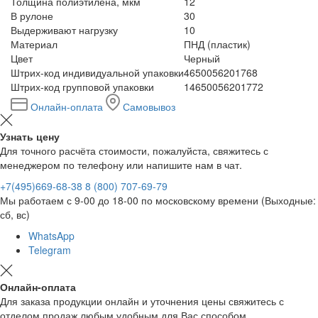
Толщина полиэтилена, мкм
12
В рулоне
30
Выдерживают нагрузку
10
Материал
ПНД (пластик)
Цвет
Черный
Штрих-код индивидуальной упаковки
4650056201768
Штрих-код групповой упаковки
14650056201772
Онлайн-оплата
Самовывоз
Узнать цену
Для точного расчёта стоимости, пожалуйста, свяжитесь с
менеджером по телефону или напишите нам в чат.
+7(495)669-68-38
8 (800) 707-69-79
Мы работаем с 9-00 до 18-00 по московскому времени (Выходные:
сб, вс)
WhatsApp
Telegram
Онлайн-оплата
Для заказа продукции онлайн и уточнения цены свяжитесь с
отделом продаж любым удобным для Вас способом