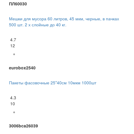
ПЛ60030
Мешки для мусора 60 литров, 45 мкм, черные, в пачках
500 шт. 2 х слойные до 40 кг.
4.7
12
+
eurobox2540
Пакеты фасовочные 25*40см 10мкм 1000шт
4.3
10
+
3006bca26039