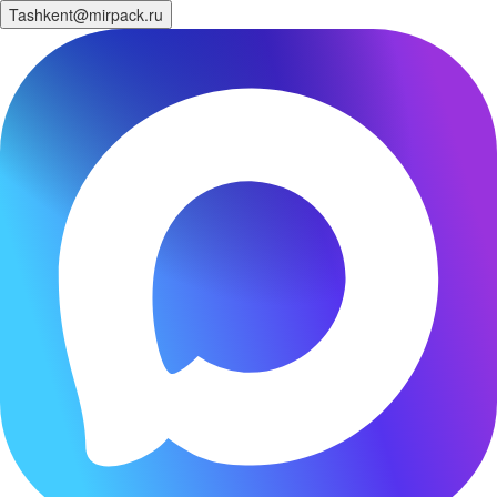
Tashkent@mirpack.ru