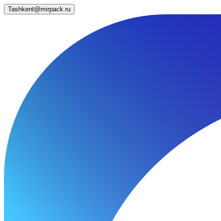
Tashkent@mirpack.ru