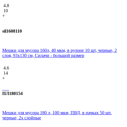
4.8
10
+
sil1608110
Мешки для мусора 160л, 40 мкм, в рулоне 10 шт, черные, 2
слоя, 93х130 см, Силачи - большой размер
4.6
14
+
ПЛ180154
Мешки для мусора 180 л, 100 мкм, ПВД, в пачках 50 шт.
черные, 2х слойные