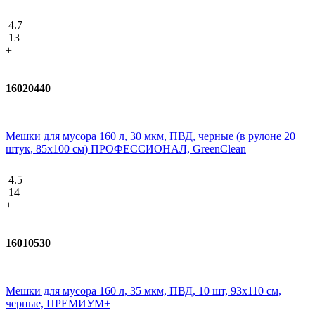
4.7
13
+
16020440
Мешки для мусора 160 л, 30 мкм, ПВД, черные (в рулоне 20
штук, 85x100 см) ПРОФЕССИОНАЛ, GreenClean
4.5
14
+
16010530
Мешки для мусора 160 л, 35 мкм, ПВД, 10 шт, 93х110 см,
черные, ПРЕМИУМ+