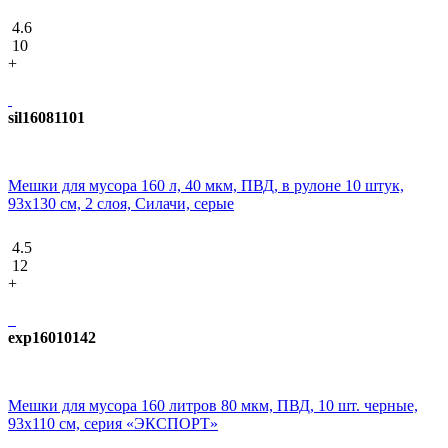
4.6
10
+
sil16081101
Мешки для мусора 160 л, 40 мкм, ПВД, в рулоне 10 штук,
93х130 см, 2 слоя, Силачи, серые
4.5
12
+
exp16010142
Мешки для мусора 160 литров 80 мкм, ПВД, 10 шт. черные,
93х110 см, серия «ЭКСПОРТ»