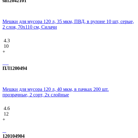
sil12042101
Мешки для мусора 120 л, 35 мкм, ПВД, в рулоне 10 шт, серые,
2 слоя, 70х110 см, Силачи
4.3
10
+
ПЛ1200494
Мешки для мусора 120 л, 40 мкм, в пачках 200 шт.
прозрачные, 2 сорт, 2х слойные
4.6
12
+
120104904