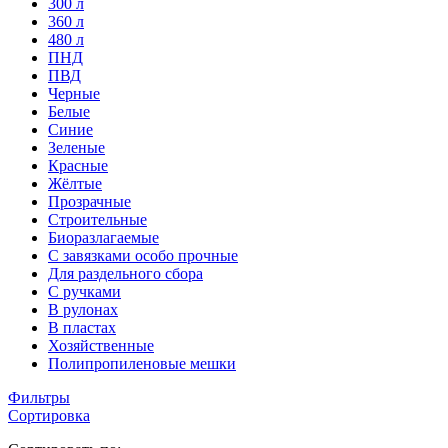
300 л
360 л
480 л
ПНД
ПВД
Черные
Белые
Синие
Зеленые
Красные
Жёлтые
Прозрачные
Строительные
Биоразлагаемые
С завязками особо прочные
Для раздельного сбора
С ручками
В рулонах
В пластах
Хозяйственные
Полипропиленовые мешки
Фильтры
Сортировка