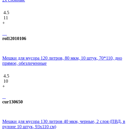
4.5
11
+
rol12010106
Мешки для мусора 120 литров, 80 мкм, 10 штук, 70*110, дно
прямое, обезличенные
4.5
10
+
cur130650
Мешки для мусора 130 литров 40 мкм, черные, 2 слоя (ПВД, в
рулоне 10 штук, 93x110 см)