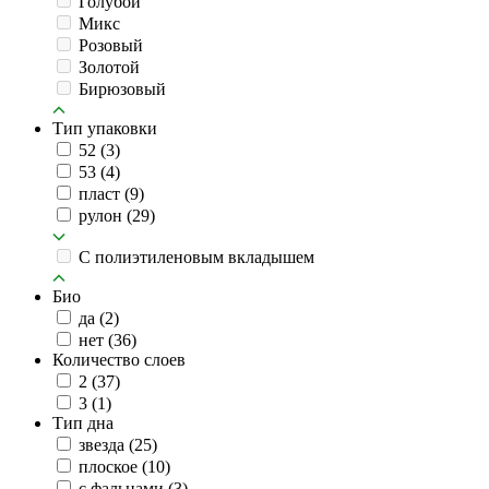
Голубой
Микс
Розовый
Золотой
Бирюзовый
Тип упаковки
52
(3)
53
(4)
пласт
(9)
рулон
(29)
C полиэтиленовым вкладышем
Био
да
(2)
нет
(36)
Количество слоев
2
(37)
3
(1)
Тип дна
звезда
(25)
плоское
(10)
с фальцами
(3)