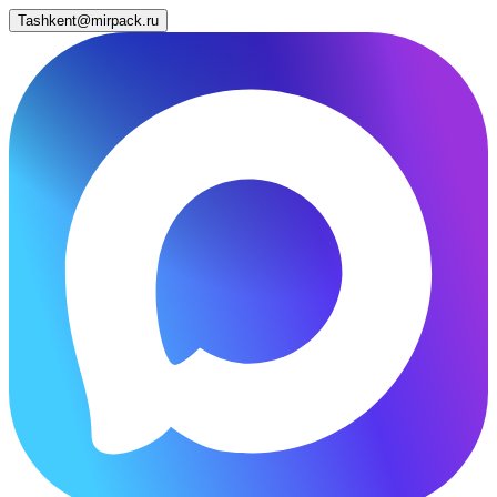
Tashkent@mirpack.ru