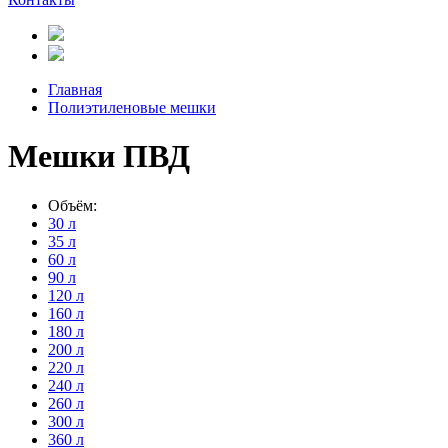
Главная
Полиэтиленовые мешки
Мешки ПВД
Объём:
30 л
35 л
60 л
90 л
120 л
160 л
180 л
200 л
220 л
240 л
260 л
300 л
360 л