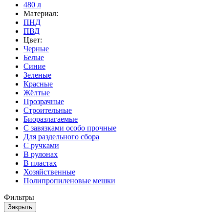
480 л
Материал:
ПНД
ПВД
Цвет:
Черные
Белые
Синие
Зеленые
Красные
Жёлтые
Прозрачные
Строительные
Биоразлагаемые
С завязками особо прочные
Для раздельного сбора
С ручками
В рулонах
В пластах
Хозяйственные
Полипропиленовые мешки
Фильтры
Закрыть