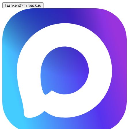
Tashkent@mirpack.ru