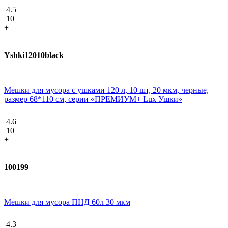
4.5
10
+
Yshki12010black
Мешки для мусора с ушками 120 л, 10 шт, 20 мкм, черные,
размер 68*110 см, серии «ПРЕМИУМ+ Lux Ушки»
4.6
10
+
100199
Мешки для мусора ПНД 60л 30 мкм
4.3