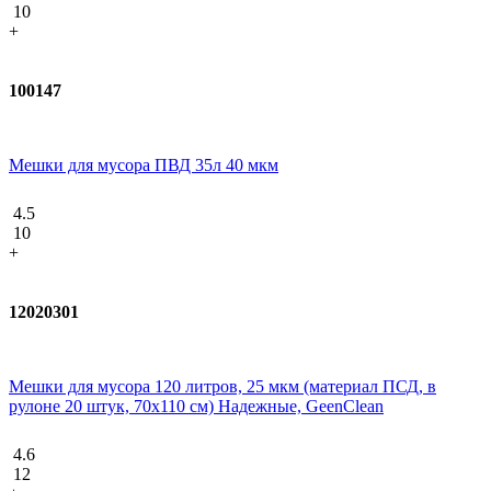
10
+
100147
Мешки для мусора ПВД 35л 40 мкм
4.5
10
+
12020301
Мешки для мусора 120 литров, 25 мкм (материал ПСД, в
рулоне 20 штук, 70x110 см) Надежные, GeenClean
4.6
12