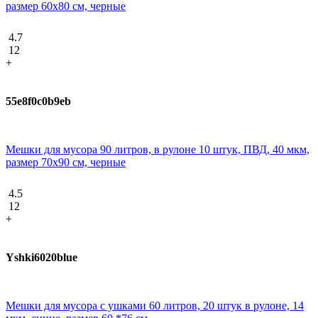
размер 60х80 см, черные
4.7
12
+
55e8f0c0b9eb
Мешки для мусора 90 литров, в рулоне 10 штук, ПВД, 40 мкм,
размер 70х90 см, черные
4.5
12
+
Yshki6020blue
Мешки для мусора с ушками 60 литров, 20 штук в рулоне, 14