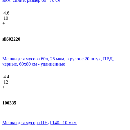
мкм, синие, размер 60 *76 см
4.6
10
+
sil602220
Мешки для мусора 60л, 25 мкм, в рулоне 20 штук, ПВД,
черные, 60х80 см - удлиненные
4.4
12
+
100335
Мешки для мусора ПНД 140л 10 мкм