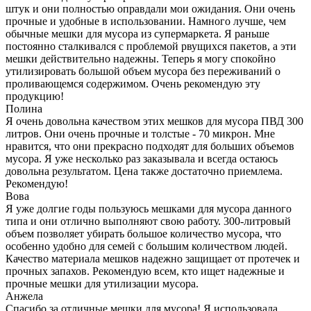
штук и они полностью оправдали мои ожидания. Они очень
прочные и удобные в использовании. Намного лучше, чем
обычные мешки для мусора из супермаркета. Я раньше
постоянно сталкивался с проблемой рвущихся пакетов, а эти
мешки действительно надежны. Теперь я могу спокойно
утилизировать большой объем мусора без переживаний о
проливающемся содержимом. Очень рекомендую эту
продукцию!
Полина
Я очень довольна качеством этих мешков для мусора ПВД 300
литров. Они очень прочные и толстые - 70 микрон. Мне
нравится, что они прекрасно подходят для больших объемов
мусора. Я уже несколько раз заказывала и всегда остаюсь
довольна результатом. Цена также достаточно приемлема.
Рекомендую!
Вова
Я уже долгие годы пользуюсь мешками для мусора данного
типа и они отлично выполняют свою работу. 300-литровый
объем позволяет убирать большое количество мусора, что
особенно удобно для семей с большим количеством людей.
Качество материала мешков надежно защищает от протечек и
прочных запахов. Рекомендую всем, кто ищет надежные и
прочные мешки для утилизации мусора.
Анжела
Спасибо за отличные мешки для мусора! Я использовала