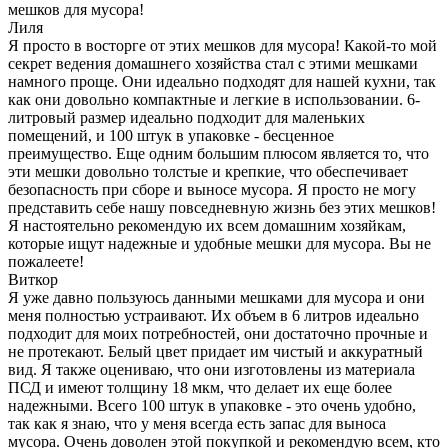
мешков для мусора!
Лиля
Я просто в восторге от этих мешков для мусора! Какой-то мой
секрет ведения домашнего хозяйства стал с этими мешками
намного проще. Они идеально подходят для нашей кухни, так
как они довольно компактные и легкие в использовании. 6-
литровый размер идеально подходит для маленьких
помещений, и 100 штук в упаковке - бесценное
преимущество. Еще одним большим плюсом является то, что
эти мешки довольно толстые и крепкие, что обеспечивает
безопасность при сборе и выносе мусора. Я просто не могу
представить себе нашу повседневную жизнь без этих мешков!
Я настоятельно рекомендую их всем домашним хозяйкам,
которые ищут надежные и удобные мешки для мусора. Вы не
пожалеете!
Виткор
Я уже давно пользуюсь данными мешками для мусора и они
меня полностью устраивают. Их объем в 6 литров идеально
подходит для моих потребностей, они достаточно прочные и
не протекают. Белый цвет придает им чистый и аккуратный
вид. Я также оцениваю, что они изготовлены из материала
ПСД и имеют толщину 18 мкм, что делает их еще более
надежными. Всего 100 штук в упаковке - это очень удобно,
так как я знаю, что у меня всегда есть запас для выноса
мусора. Очень доволен этой покупкой и рекомендую всем, кто