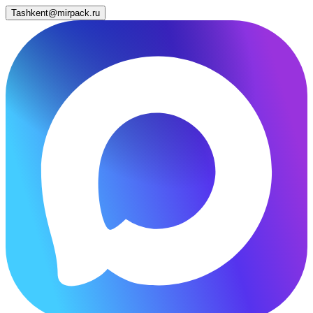
Tashkent@mirpack.ru