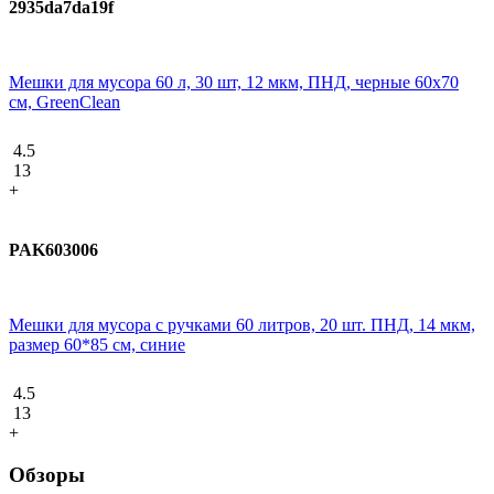
2935da7da19f
Мешки для мусора 60 л, 30 шт, 12 мкм, ПНД, черные 60х70
см, GreenClean
4.5
13
+
PAK603006
Мешки для мусора с ручками 60 литров, 20 шт. ПНД, 14 мкм,
размер 60*85 см, синие
4.5
13
+
Обзоры