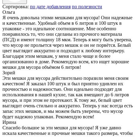
Сортировка:
по дате добавления
по полезности
Ольга
Я очень довольна этими мешками для мусора! Они надежные
и качественные. Удобный объем в 6 литров и 100 штук в
упаковке - это идеальное соотношение. Мне особенно
понравилось то, что они сделаны из прочного материала
(ПСД) и имеют толщину 18 мкм. Теперь я могу быть уверена,
что мусор не прольется через мешок и он не порвётся. Белый
цвет выглядит аккуратно и подходит к любому интерьеру.
Благодаря этим мешкам, у меня стало чище и более
организованно в доме. Рекомендую всем, кто ищет хорошие
мешки для мусора объёмом 6 литров!
Зорий
Эти мешки для мусора действительно поразили меня своим
качеством! Я заказал 100 штук и был приятно удивлен их
прочностью и надежностью. Они идеально подходят для
использования в нашей кухне, так как вмещают до 6 литров
мусора, и при этом не протекают. К тому же, белый цвет
выглядит очень стильно и аккуратно. Теперь у нас всегда есть
запас этих мешков, и мы можем быть уверены, что мусор
будет надежно упакован. Рекомендую всем!
Ирина
Спасибо большое за эти мешки для мусора! Я уже давно
искала качественные и прочные мешки такого размера, чтобы