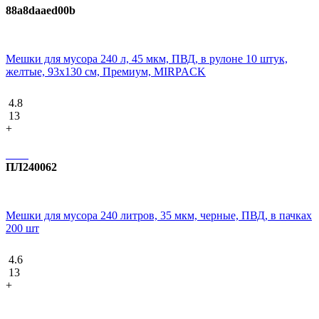
88a8daaed00b
Мешки для мусора 240 л, 45 мкм, ПВД, в рулоне 10 штук,
желтые, 93x130 см, Премиум, MIRPACK
4.8
13
+
ПЛ240062
Мешки для мусора 240 литров, 35 мкм, черные, ПВД, в пачках
200 шт
4.6
13
+