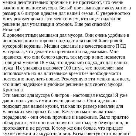
мешки действительно прочные и не протекают, что очень
важно при выносе мусора. Белый цвет выглядит аккуратно, а
размер в 6 литров идеален для нашей семьи. С уверенностью
могу рекомендовать эти мешки всем, кто ищет надежное
решение для утилизации отходов. Еще раз спасибо!
Николай
Я доволен этими мешками для мусора. Они очень удобные в
использовании и хорошо подходят для нашей 6-литровой
мусорной корзины. Мешки сделаны из качественного ПСД
материала, что делает их прочными и надежными. Мне
нравится, что они белого цвета, так мусор в них незаметен.
Толщина мешков 18 мкм, что идеально подходит для наших
нужд. Их упаковка включает 100 штук, что позволяет нам
использовать их на длительное время без необходимости
постоянно покупать новые. Рекомендую эти мешки для всех,
кто ищет надежное и удобное решение для своего мусора.
Кристина
Эти мешки для мусора 6 литров - настоящая находка! Я уже
давно пользуюсь ими и очень довольна. Они идеально
подходят для нашей кухни, так как их размер идеален для
маленьких мусорных баков. Качество материала тоже
порадовало - они очень прочные и надежные. Было приятно
обнаружить, что они выполняют свою задачу безупречно, не
протекают и не рвутся. К тому же они белые, что придает
кухне свежий и аккуратный вид. Всем советую этот вариант