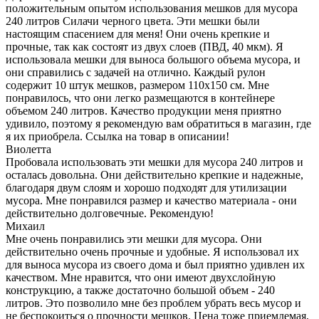
положительным опытом использования мешков для мусора
240 литров Силачи черного цвета. Эти мешки были
настоящим спасением для меня! Они очень крепкие и
прочные, так как состоят из двух слоев (ПВД, 40 мкм). Я
использовала мешки для выноса большого объема мусора, и
они справились с задачей на отлично. Каждый рулон
содержит 10 штук мешков, размером 110х150 см. Мне
понравилось, что они легко размещаются в контейнере
объемом 240 литров. Качество продукции меня приятно
удивило, поэтому я рекомендую вам обратиться в магазин, где
я их приобрела. Ссылка на товар в описании!
Виолетта
Пробовала использовать эти мешки для мусора 240 литров и
осталась довольна. Они действительно крепкие и надежные,
благодаря двум слоям и хорошо подходят для утилизации
мусора. Мне понравился размер и качество материала - они
действительно долговечные. Рекомендую!
Михаил
Мне очень понравились эти мешки для мусора. Они
действительно очень прочные и удобные. Я использовал их
для выноса мусора из своего дома и был приятно удивлен их
качеством. Мне нравится, что они имеют двухслойную
конструкцию, а также достаточно большой объем - 240
литров. Это позволило мне без проблем убрать весь мусор и
не беспокоиться о прочности мешков. Цена тоже приемлемая,