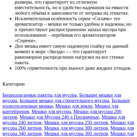
размеры, что гарантирует их отличную
вместительность, но и удобство надевания на емкости
любого объёма в зависимости от литража на этикетке.
Исключительная особенность серии «Силачи» это
ароматизатор – мешки не только удобны и надежны, но
и препятствуют распространению запаха мусора при
использовании – перебивая его ароматизатором
«Сирени».
Дно мешка имеет самую надежную спайку на данный
момент в мире «Звезда» — что гарантирует
равномерное распределение нагрузки на все стенки
пакета.
100% герметичность при выносе даже жидких отходов.
Категории
Биоразлагаемые пакеты для мусора
,
Большие мешки для
мусора
,
Большие мешки для строительного мусора
,
Большие
полиэтиленовые мешки
,
Мешки для земли
,
Мешки для
контейнеров
,
Мешки для мусора
,
Мешки для мусора 200
литров
,
Мешки для Мусора 240 л Прозрачные
,
Мешки для
мусора 240 литров
,
Мешки для мусора 250 литров
,
Мешки для
мусора 260 литров
,
Мешки для мусора 300 литров
,
Мешки для
мусора 340 литров
,
Мешки для мусора 360 литров
,
Мешки для