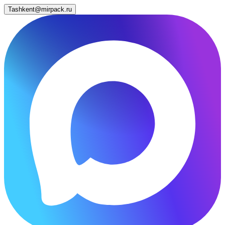
Tashkent@mirpack.ru