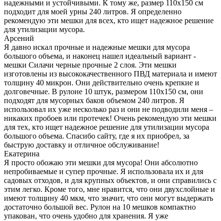
надежными и устойчивыми. К тому же, размер 110х150 см
подходит для моей урны 240 литров. Я определенно
рекомендую эти мешки для всех, кто ищет надежное решение
для утилизации мусора.
Арсений
Я давно искал прочные и надежные мешки для мусора
большого объема, и наконец нашел идеальный вариант -
мешки Силачи черные прочные 2 слоя. Эти мешки
изготовлены из высококачественного ПВД материала и имеют
толщину 40 микрон. Они действительно очень крепкие и
долговечные. В рулоне 10 штук, размером 110х150 см, они
подходят для мусорных баков объемом 240 литров. Я
использовал их уже несколько раз и они не подводили меня –
никаких пробоев или протечек! Очень рекомендую эти мешки
для тех, кто ищет надежное решение для утилизации мусора
большого объема. Спасибо сайту, где я их приобрел, за
быструю доставку и отличное обслуживание!
Екатерина
Я просто обожаю эти мешки для мусора! Они абсолютно
непробиваемые и супер прочные. Я использовала их и для
садовых отходов, и для крупных объектов, и они справились с
этим легко. Кроме того, мне нравится, что они двухслойные и
имеют толщину 40 мкм, что значит, что они могут выдержать
достаточно большой вес. Рулон на 10 мешков компактно
упакован, что очень удобно для хранения. Я уже