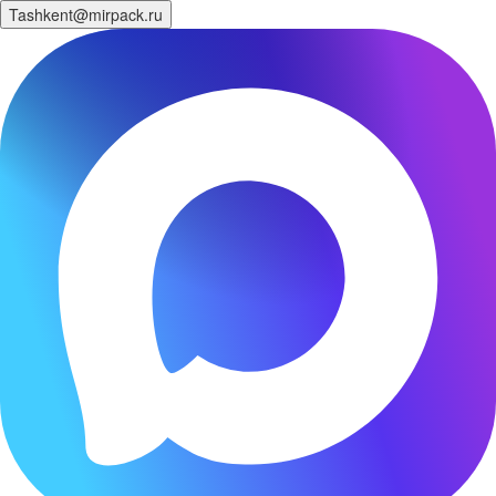
Tashkent@mirpack.ru