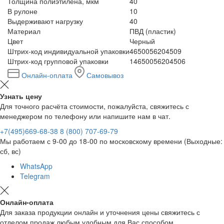
Толщина полиэтилена, мкм
40
В рулоне
10
Выдерживают нагрузку
40
Материал
ПВД (пластик)
Цвет
Черный
Штрих-код индивидуальной упаковки
4650056204509
Штрих-код групповой упаковки
14650056204506
Онлайн-оплата
Самовывоз
Узнать цену
Для точного расчёта стоимости, пожалуйста, свяжитесь с
менеджером по телефону или напишите нам в чат.
+7(495)669-68-38
8 (800) 707-69-79
Мы работаем с 9-00 до 18-00 по московскому времени (Выходные:
сб, вс)
WhatsApp
Telegram
Онлайн-оплата
Для заказа продукции онлайн и уточнения цены свяжитесь с
отделом продаж любым удобным для Вас способом