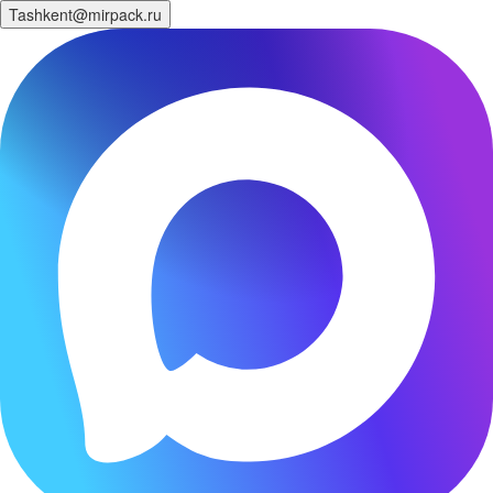
Tashkent@mirpack.ru