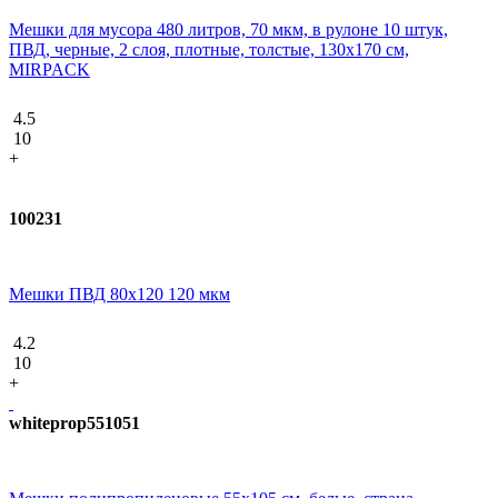
Мешки для мусора 480 литров, 70 мкм, в рулоне 10 штук,
ПВД, черные, 2 слоя, плотные, толстые, 130х170 см,
MIRPACK
4.5
10
+
100231
Мешки ПВД 80x120 120 мкм
4.2
10
+
whiteprop551051