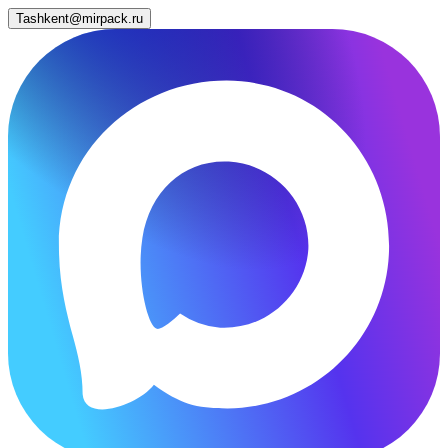
Tashkent@mirpack.ru