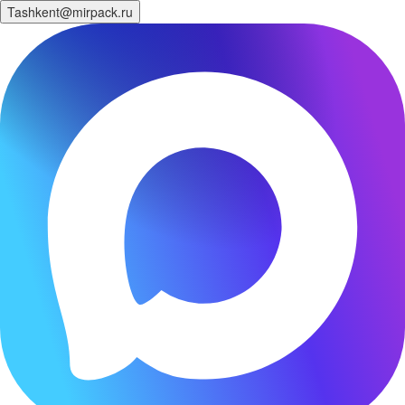
Tashkent@mirpack.ru