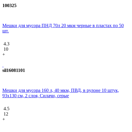
100325
Мешки для мусора ПНД 70л 20 мкм черные в пластах по 50
шт.
4.3
10
+
sil16081101
Мешки для мусора 160 л, 40 мкм, ПВД, в рулоне 10 штук,
93х130 см, 2 слоя, Силачи, серые
4.5
12
+