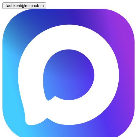
Tashkent@mirpack.ru