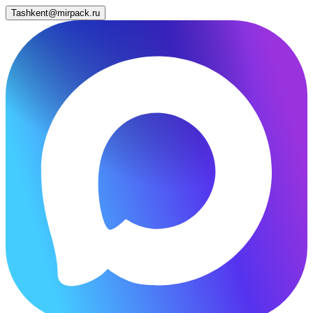
Tashkent@mirpack.ru