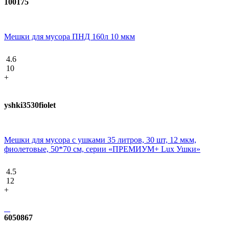
100175
Мешки для мусора ПНД 160л 10 мкм
4.6
10
+
yshki3530fiolet
Мешки для мусора с ушками 35 литров, 30 шт, 12 мкм,
фиолетовые, 50*70 см, серии «ПРЕМИУМ+ Lux Ушки»
4.5
12
+
6050867