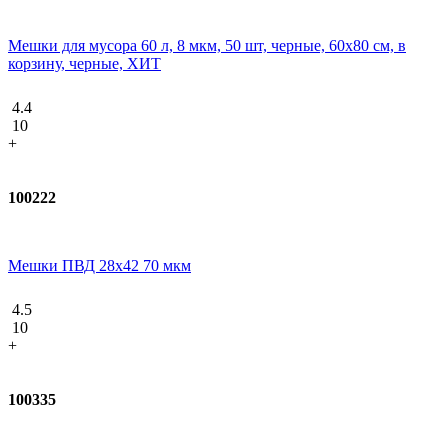
Мешки для мусора 60 л, 8 мкм, 50 шт, черные, 60х80 см, в
корзину, черные, ХИТ
4.4
10
+
100222
Мешки ПВД 28x42 70 мкм
4.5
10
+
100335