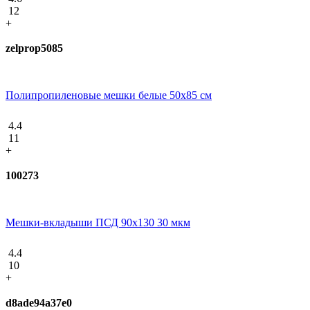
12
+
zelprop5085
Полипропиленовые мешки белые 50х85 см
4.4
11
+
100273
Мешки-вкладыши ПСД 90x130 30 мкм
4.4
10
+
d8ade94a37e0