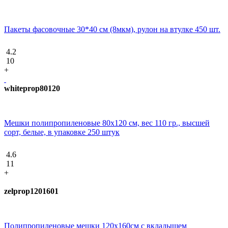
Пакеты фасовочные 30*40 см (8мкм), рулон на втулке 450 шт.
4.2
10
+
whiteprop80120
Мешки полипропиленовые 80х120 см, вес 110 гр., высшей
сорт, белые, в упаковке 250 штук
4.6
11
+
zelprop1201601
Полипропиленовые мешки 120х160см с вкладышем