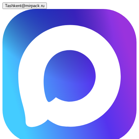
Tashkent@mirpack.ru