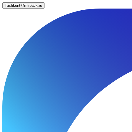
Tashkent@mirpack.ru