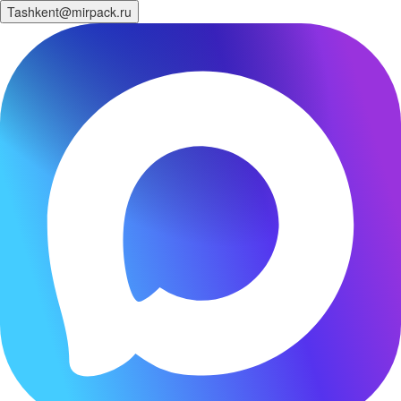
Tashkent@mirpack.ru