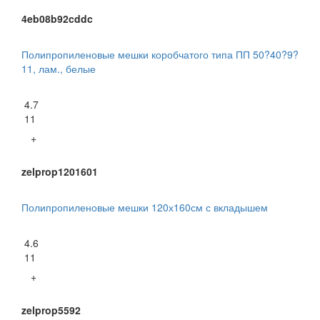
4eb08b92cddc
Полипропиленовые мешки коробчатого типа ПП 50?40?9?
11, лам., белые
4.7
11
+
zelprop1201601
Полипропиленовые мешки 120х160см с вкладышем
4.6
11
+
zelprop5592