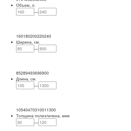
Объем, л.
—
160
180
200
220
240
Ширина, см.
—
85
289
493
696
900
Длина, см.
—
105
404
703
1001
1300
Толщина полиэтилена, мкм
—