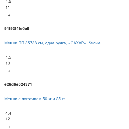
4.5
11
+
94f93f4fe0e9
Мешки ПП 35?38 см, одна ручка, «САХАР», белые
4.5
10
+
e26d6e524371
Мешки с логотипом 50 кг и 25 кг
4.4
12
+