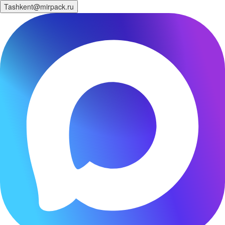
Tashkent@mirpack.ru