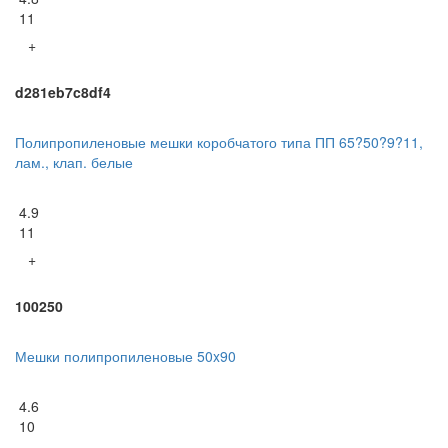
11
+
d281eb7c8df4
Полипропиленовые мешки коробчатого типа ПП 65?50?9?11,
лам., клап. белые
4.9
11
+
100250
Мешки полипропиленовые 50x90
4.6
10