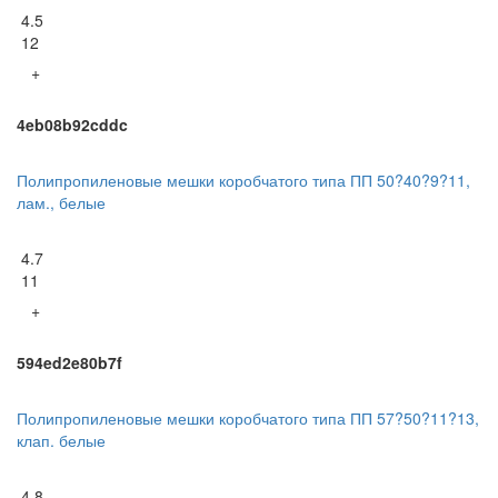
4.5
12
+
4eb08b92cddc
Полипропиленовые мешки коробчатого типа ПП 50?40?9?11,
лам., белые
4.7
11
+
594ed2e80b7f
Полипропиленовые мешки коробчатого типа ПП 57?50?11?13,
клап. белые
4.8