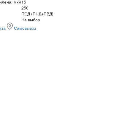
илена, мкм
15
250
ПСД (ПНД+ПВД)
На выбор
ата
Самовывоз