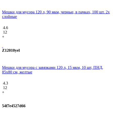
Мешки для мусора 120 л, 90 мкм, черные, в пачках, 100 шт. 2х
слойные
4.6
12
+
Z12010yel
Мешки для мусора с завязками 120 л, 15 мкм, 10 шт, ПНД,
85х80 см, желтые
4.3
12
+
54f7e4527d66