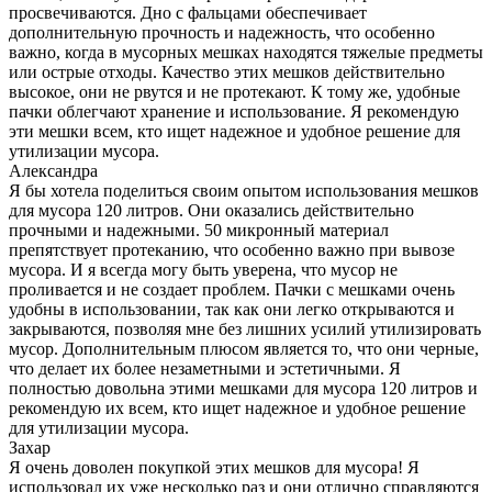
просвечиваются. Дно с фальцами обеспечивает
дополнительную прочность и надежность, что особенно
важно, когда в мусорных мешках находятся тяжелые предметы
или острые отходы. Качество этих мешков действительно
высокое, они не рвутся и не протекают. К тому же, удобные
пачки облегчают хранение и использование. Я рекомендую
эти мешки всем, кто ищет надежное и удобное решение для
утилизации мусора.
Александра
Я бы хотела поделиться своим опытом использования мешков
для мусора 120 литров. Они оказались действительно
прочными и надежными. 50 микронный материал
препятствует протеканию, что особенно важно при вывозе
мусора. И я всегда могу быть уверена, что мусор не
проливается и не создает проблем. Пачки с мешками очень
удобны в использовании, так как они легко открываются и
закрываются, позволяя мне без лишних усилий утилизировать
мусор. Дополнительным плюсом является то, что они черные,
что делает их более незаметными и эстетичными. Я
полностью довольна этими мешками для мусора 120 литров и
рекомендую их всем, кто ищет надежное и удобное решение
для утилизации мусора.
Захар
Я очень доволен покупкой этих мешков для мусора! Я
использовал их уже несколько раз и они отлично справляются