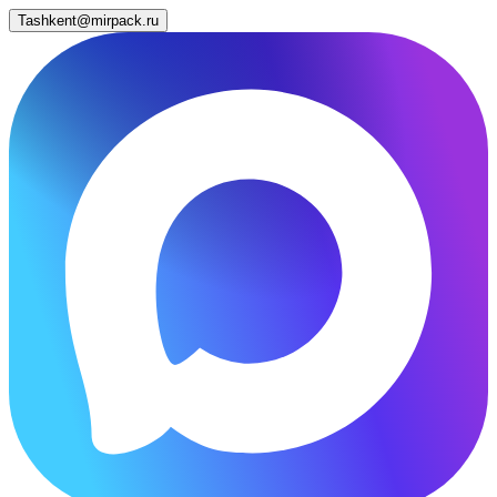
Tashkent@mirpack.ru