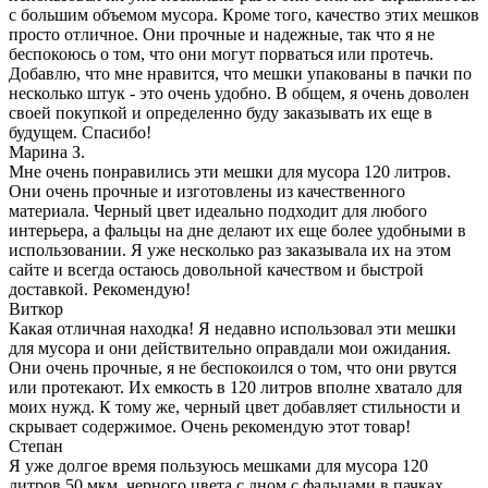
с большим объемом мусора. Кроме того, качество этих мешков
просто отличное. Они прочные и надежные, так что я не
беспокоюсь о том, что они могут порваться или протечь.
Добавлю, что мне нравится, что мешки упакованы в пачки по
несколько штук - это очень удобно. В общем, я очень доволен
своей покупкой и определенно буду заказывать их еще в
будущем. Спасибо!
Марина З.
Мне очень понравились эти мешки для мусора 120 литров.
Они очень прочные и изготовлены из качественного
материала. Черный цвет идеально подходит для любого
интерьера, а фальцы на дне делают их еще более удобными в
использовании. Я уже несколько раз заказывала их на этом
сайте и всегда остаюсь довольной качеством и быстрой
доставкой. Рекомендую!
Виткор
Какая отличная находка! Я недавно использовал эти мешки
для мусора и они действительно оправдали мои ожидания.
Они очень прочные, я не беспокоился о том, что они рвутся
или протекают. Их емкость в 120 литров вполне хватало для
моих нужд. К тому же, черный цвет добавляет стильности и
скрывает содержимое. Очень рекомендую этот товар!
Степан
Я уже долгое время пользуюсь мешками для мусора 120
литров 50 мкм, черного цвета с дном с фальцами в пачках.