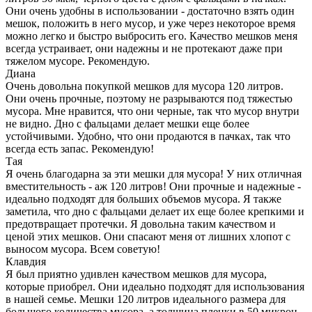
Они очень удобны в использовании - достаточно взять один
мешок, положить в него мусор, и уже через некоторое время
можно легко и быстро выбросить его. Качество мешков меня
всегда устраивает, они надежны и не протекают даже при
тяжелом мусоре. Рекомендую.
Диана
Очень довольна покупкой мешков для мусора 120 литров.
Они очень прочные, поэтому не разрываются под тяжестью
мусора. Мне нравится, что они черные, так что мусор внутри
не видно. Дно с фальцами делает мешки еще более
устойчивыми. Удобно, что они продаются в пачках, так что
всегда есть запас. Рекомендую!
Тая
Я очень благодарна за эти мешки для мусора! У них отличная
вместительность - аж 120 литров! Они прочные и надежные -
идеально подходят для больших объемов мусора. Я также
заметила, что дно с фальцами делает их еще более крепкими и
предотвращает протечки. Я довольна таким качеством и
ценой этих мешков. Они спасают меня от лишних хлопот с
выносом мусора. Всем советую!
Клавдия
Я был приятно удивлен качеством мешков для мусора,
которые приобрел. Они идеально подходят для использования
в нашей семье. Мешки 120 литров идеального размера для
большого количества мусора, а толщина пленки в 50 микрон