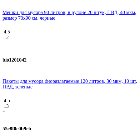
Мешки для мусора 90 литров, в рулоне 20 штук, ПВД, 40 мкм,
размер 70х90 см, черные
4.5
12
+
bio1201042
Пакеты для мусора биоразлагаемые 120 литров, 30 мкм, 10 шт,
ПВД, зеленые
4.5
13
+
55e8f0c0b9eb