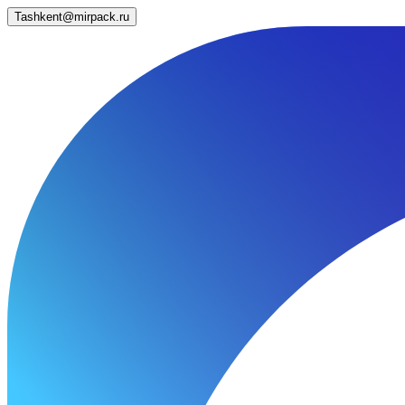
Tashkent@mirpack.ru