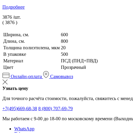
Подробнее
3876 /
шт.
(
3876
)
Ширина, см.
600
Длина, см.
800
Толщина полиэтилена, мкм
20
В упаковке
500
Материал
ПСД (ПНД+ПВД)
Цвет
Прозрачный
Онлайн-оплата
Самовывоз
Узнать цену
Для точного расчёта стоимости, пожалуйста, свяжитесь с мене
+7(495)669-68-38
8 (800) 707-69-79
Мы работаем с 9-00 до 18-00 по московскому времени (Выходные
WhatsApp