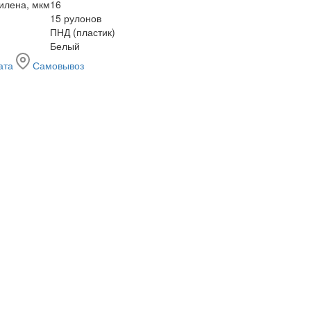
илена, мкм
16
15 рулонов
ПНД (пластик)
Белый
ата
Самовывоз