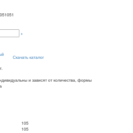
1051051
+
ый
Скачать каталог
т.
дивидуальны и зависят от количества, формы
а
105
105