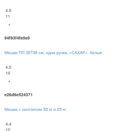
4.5
11
+
94f93f4fe0e9
Мешки ПП 35?38 см, одна ручка, «САХАР», белые
4.5
10
+
e26d6e524371
Мешки с логотипом 50 кг и 25 кг
4.4
12