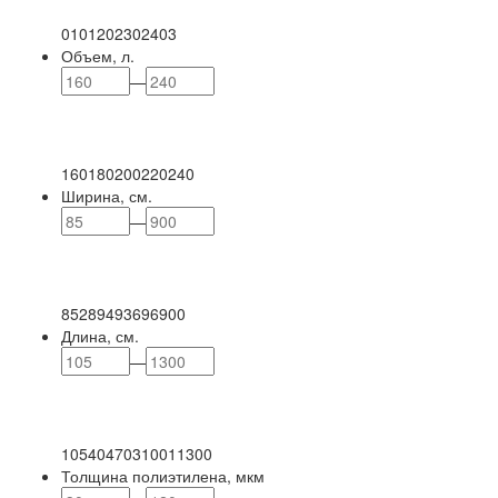
0
101
202
302
403
Объем, л.
—
160
180
200
220
240
Ширина, см.
—
85
289
493
696
900
Длина, см.
—
105
404
703
1001
1300
Толщина полиэтилена, мкм