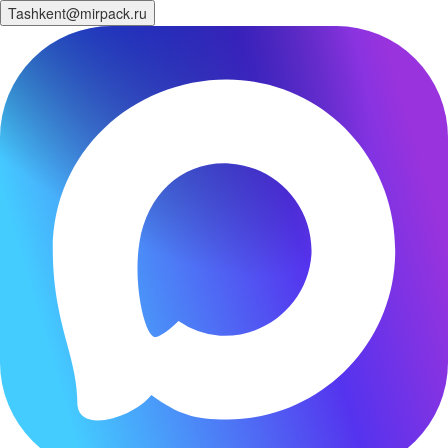
Tashkent@mirpack.ru