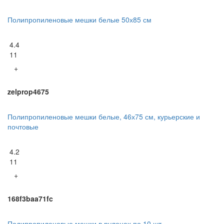
Полипропиленовые мешки белые 50х85 см
4.4
11
+
zelprop4675
Полипропиленовые мешки белые, 46х75 см, курьерские и
почтовые
4.2
11
+
168f3baa71fc
Полипропиленовые мешки в рулонах по 10 шт.