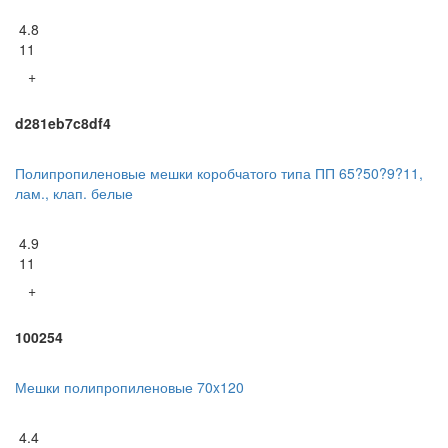
4.8
11
+
d281eb7c8df4
Полипропиленовые мешки коробчатого типа ПП 65?50?9?11,
лам., клап. белые
4.9
11
+
100254
Мешки полипропиленовые 70x120
4.4