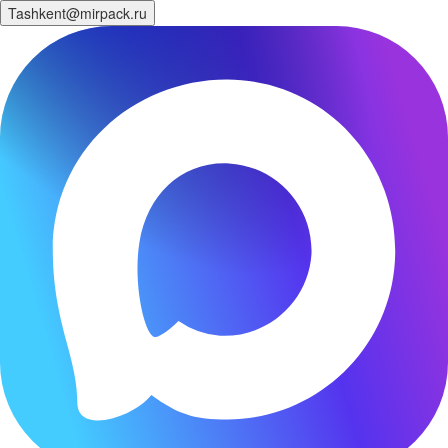
Tashkent@mirpack.ru