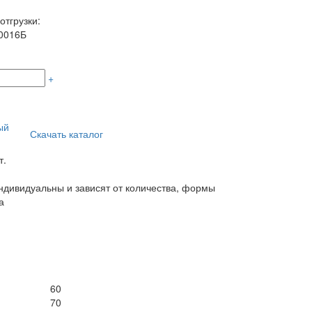
отгрузки:
0016Б
+
ый
Скачать каталог
т.
дивидуальны и зависят от количества, формы
а
60
70