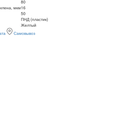
80
илена, мкм
16
50
ПНД (пластик)
Желтый
ата
Самовывоз