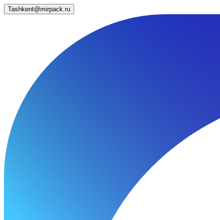
Tashkent@mirpack.ru