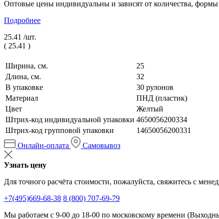
Оптовые цены индивидуальны и зависят от количества, формы
Подробнее
25.41 /
шт.
(
25.41
)
Ширина, см.
25
Длина, см.
32
В упаковке
30 рулонов
Материал
ПНД (пластик)
Цвет
Желтый
Штрих-код индивидуальной упаковки
4650056200334
Штрих-код групповой упаковки
14650056200331
Онлайн-оплата
Самовывоз
Узнать цену
Для точного расчёта стоимости, пожалуйста, свяжитесь с мене
+7(495)669-68-38
8 (800) 707-69-79
Мы работаем с 9-00 до 18-00 по московскому времени (Выходные