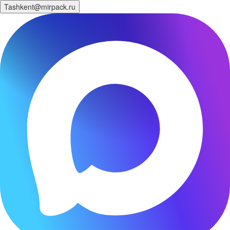
Tashkent@mirpack.ru