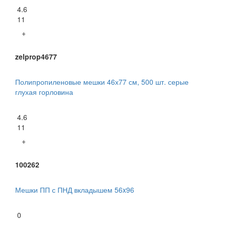
4.6
11
+
zelprop4677
Полипропиленовые мешки 46х77 см, 500 шт. серые
глухая горловина
4.6
11
+
100262
Мешки ПП с ПНД вкладышем 56x96
0