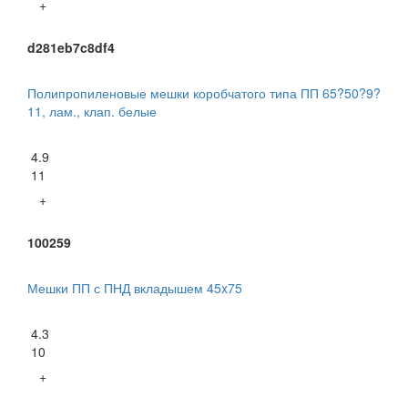
+
d281eb7c8df4
Полипропиленовые мешки коробчатого типа ПП 65?50?9?
11, лам., клап. белые
4.9
11
+
100259
Мешки ПП с ПНД вкладышем 45x75
4.3
10
+