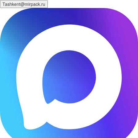
Tashkent@mirpack.ru